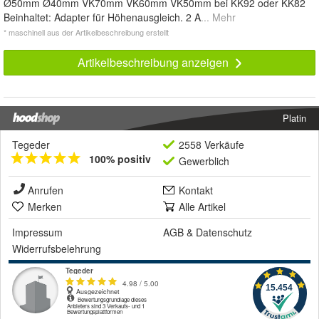
Ø50mm Ø40mm VK70mm VK60mm VK50mm bei KK92 oder KK82
Beinhaltet: Adapter für Höhenausgleich. 2 A
... Mehr
* maschinell aus der Artikelbeschreibung erstellt
Artikelbeschreibung anzeigen
Platin
Tegeder
2558 Verkäufe
100% positiv
Gewerblich
Anrufen
Kontakt
Merken
Alle Artikel
Impressum
AGB
&
Datenschutz
Widerrufsbelehrung