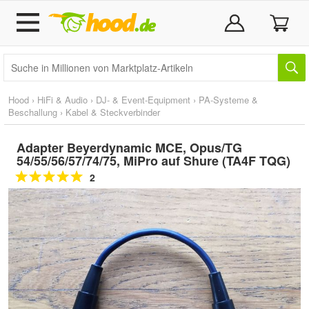
Hood
›
HiFi & Audio
›
DJ- & Event-Equipment
›
PA-Systeme &
Beschallung
›
Kabel & Steckverbinder
Adapter Beyerdynamic MCE, Opus/TG
54/55/56/57/74/75, MiPro auf Shure (TA4F TQG)
2