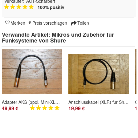
Verkäufer:
ACT-Scharbert
100% positiv
Merken
Preis vorschlagen
Teilen
Verwandte Artikel:
Mikros und Zubehör für
Funksysteme von Shure
Adapter AKG (3pol. Mini-XLR TA3M) auf Shure Axient AD1, ADX1, ADX1M (LEMO3)
Anschlusskabel (XLR) für Shure SLXD5 (mobiler Ein-Kanal-Empfänger)
49,99 €
19,99 €
1