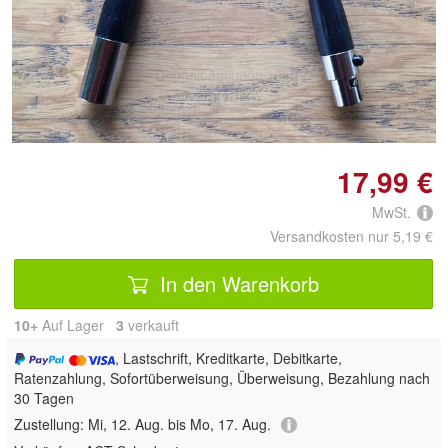
Doppelt antippen zum
vergrößern
17,99 €
MwSt.
Versandkosten nur 5,19 €
In den Warenkorb
10+
Auf Lager
3
 verkauft
, Lastschrift, Kreditkarte, Debitkarte,
Ratenzahlung, Sofortüberweisung, Überweisung, Bezahlung nach
30 Tagen
Zustellung:
Mi, 12. Aug. bis Mo, 17. Aug.