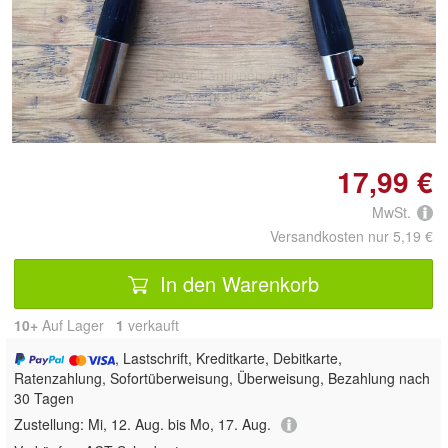
Doppelt antippen zum
vergrößern
17,99 €
MwSt.
Versandkosten nur 5,19 €
In den Warenkorb
10+
Auf Lager
1
 verkauft
, Lastschrift, Kreditkarte, Debitkarte,
Ratenzahlung, Sofortüberweisung, Überweisung, Bezahlung nach
30 Tagen
Zustellung:
Mi, 12. Aug. bis Mo, 17. Aug.