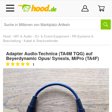
Hood
›
HiFi & Audio
›
DJ- & Event-Equipment
›
PA-Systeme &
Beschallung
›
Kabel & Steckverbinder
Adapter Audio-Technica (TA4M TQG) auf
Beyerdynamic Opus/ Synexis, MiPro (TA4F)
1