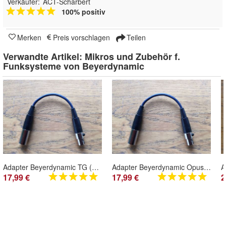
Verkäufer:
ACT-Scharbert
100% positiv
Merken
Preis vorschlagen
Teilen
Verwandte Artikel:
Mikros und Zubehör f.
Funksysteme von Beyerdynamic
Adapter Beyerdynamic TG (TA4M TQG) auf Beyerdynamic Opus/ Synexis, MiPro (TA4F)
Adapter Beyerdynamic Opus (TA4M TQG) auf Beyerdynamic TG 100/1000 (TA4F TQG)
17,99 €
17,99 €
2