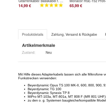
Gitarrenkabel/ Basskabel f. Beyerdynamic Opus TS/ TG/ Synexis, MiPro
14,99 €
65,99 €
Produktdetails
Zahlung, Versand & Rückgabe
Artikelmerkmale
Zustand:
Neu