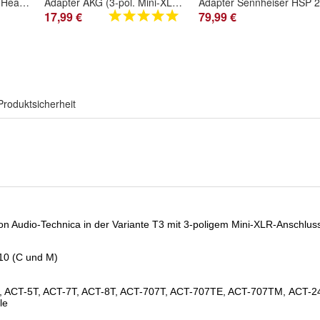
Monacor HSE-152 Profi-Headset für Beyerdynamic TG 1000/500/510 (TG 500B)
Adapter AKG (3-pol. Mini-XLR) auf Beyerdynamic TG 1000/500/510 (4-pol. TA4F)
17,99 €
79,99 €
Produktsicherheit