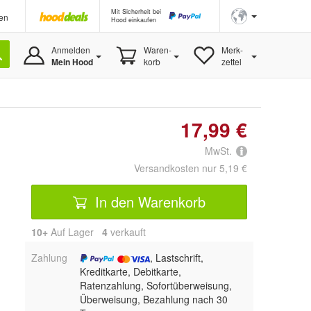
Mit Sicherheit bei
en
Hood einkaufen
Anmelden
Waren-
Merk-
Mein Hood
korb
zettel
17,99 €
MwSt.
Versandkosten nur 5,19 €
In den Warenkorb
10+
Auf Lager
4
 verkauft
Zahlung
, Lastschrift,
Kreditkarte, Debitkarte,
Ratenzahlung, Sofortüberweisung,
Überweisung, Bezahlung nach 30