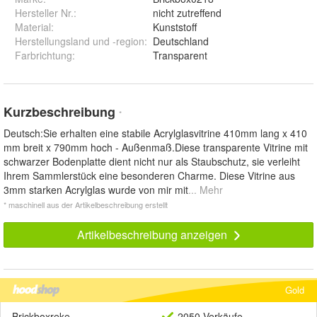
Hersteller Nr.:
nicht zutreffend
Material
:
Kunststoff
Herstellungsland und -region
:
Deutschland
Farbrichtung
:
Transparent
Kurzbeschreibung
*
Deutsch:Sie erhalten eine stabile Acrylglasvitrine 410mm lang x 410
mm breit x 790mm hoch - Außenmaß.Diese transparente Vitrine mit
schwarzer Bodenplatte dient nicht nur als Staubschutz, sie verleiht
Ihrem Sammlerstück eine besonderen Charme. Diese Vitrine aus
3mm starken Acrylglas wurde von mir mit
... Mehr
* maschinell aus der Artikelbeschreibung erstellt
Artikelbeschreibung anzeigen
Gold
Brickboxreke
2050 Verkäufe