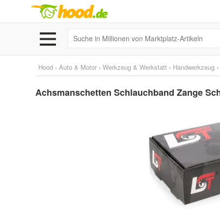
Hood
›
Auto & Motor
›
Werkzeug & Werkstatt
›
Handwerkzeug
Achsmanschetten Schlauchband Zange Schn