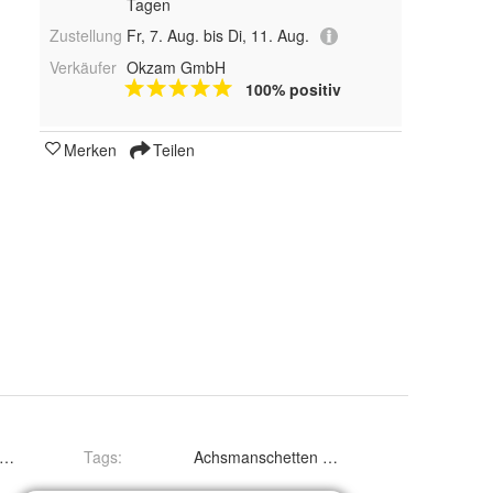
Tagen
Zustellung
Fr, 7. Aug. bis Di, 11. Aug.
Verkäufer
Okzam GmbH
100% positiv
Merken
Teilen
en Zangen Set (Klemmzange und Schlauchbandzange)
Tags
:
Achsmanschetten Zange Manschetten Klemmza