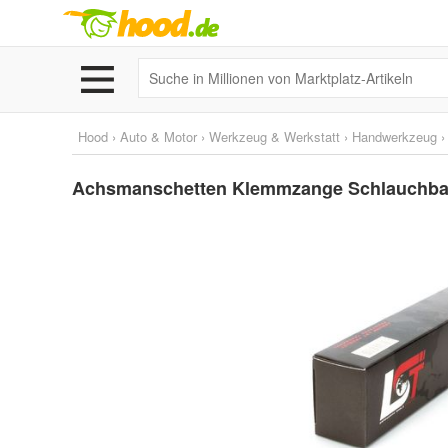
Hood
›
Auto & Motor
›
Werkzeug & Werkstatt
›
Handwerkzeug
Achsmanschetten Klemmzange Schlauchb