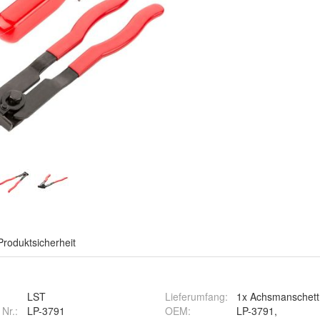
Produktsicherheit
LST
Lieferumfang
:
1x Achsmanschett
 Nr.:
LP-3791
OEM
:
LP-3791,