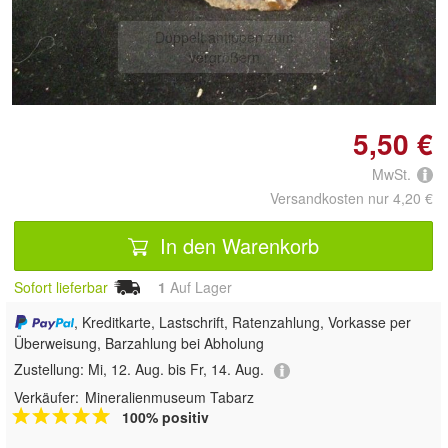
Doppelt antippen zum
vergrößern
5,50 €
MwSt.
Versandkosten nur 4,20 €
In den Warenkorb
Sofort lieferbar
1
Auf Lager
, Kreditkarte, Lastschrift, Ratenzahlung, Vorkasse per
Überweisung, Barzahlung bei Abholung
Zustellung:
Mi, 12. Aug. bis Fr, 14. Aug.
Verkäufer:
Mineralienmuseum Tabarz
100% positiv