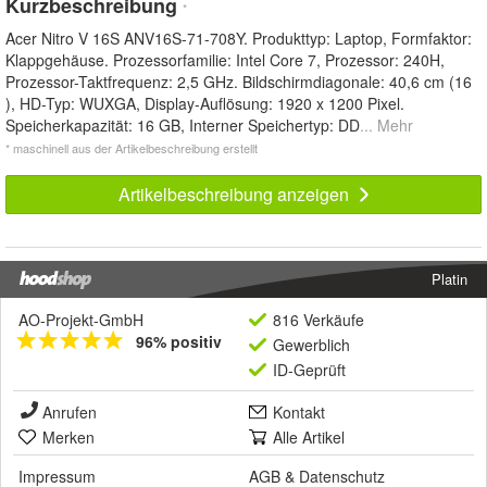
Kurzbeschreibung
*
Acer Nitro V 16S ANV16S-71-708Y. Produkttyp: Laptop, Formfaktor:
Klappgehäuse. Prozessorfamilie: Intel Core 7, Prozessor: 240H,
Prozessor-Taktfrequenz: 2,5 GHz. Bildschirmdiagonale: 40,6 cm (16
), HD-Typ: WUXGA, Display-Auflösung: 1920 x 1200 Pixel.
Speicherkapazität: 16 GB, Interner Speichertyp: DD
... Mehr
* maschinell aus der Artikelbeschreibung erstellt
Artikelbeschreibung anzeigen
Platin
AO-Projekt-GmbH
816 Verkäufe
96% positiv
Gewerblich
ID-Geprüft
Anrufen
Kontakt
Merken
Alle Artikel
Impressum
AGB
&
Datenschutz