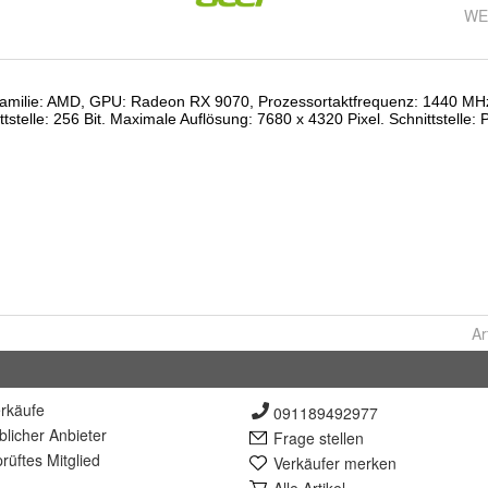
WE
Ar
rkäufe
091189492977
lich
er Anbieter
Frage stellen
rüft
es Mitglied
Verkäufer merken