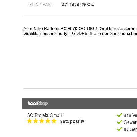
GTIN / EAN:
4711474226624
AO-Projekt-GmbH
816 Ve
96% positiv
Gewerb
ID-Gep