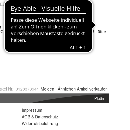
EE-Reg.-Nr.
:
DE 15716608
tikel Nr.:
0128373944
Melden
|
Ähnlichen
Artikel verkaufen
Platin
Impressum
AGB
&
Datenschutz
Widerrufsbelehrung