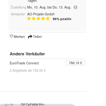
Tagen
Zustellung
Mo, 10. Aug. bis Do, 13. Aug.
Verkäufer
AO-Projekt-GmbH
96% positiv
Merken
Teilen
Andere Verkäufer
788,16 €
EuroTrade Connect
2 Angebote ab 730,00 €
steller Nr.:
DP.Z4EWW.P01