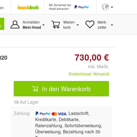
Mit Sicherheit bei
en
Hood einkaufen
Anmelden
Waren-
Merk-
Mein Hood
korb
zettel
730,00 €
320
inkl. MwSt.
Kostenloser Versand
In den Warenkorb
10
Auf Lager
Zahlung
, Lastschrift,
Kreditkarte, Debitkarte,
Ratenzahlung, Sofortüberweisung,
Überweisung, Bezahlung nach 30