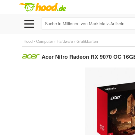
Hood
›
Computer
›
Hardware
›
Grafikkarten
Acer Nitro Radeon RX 9070 OC 16GB