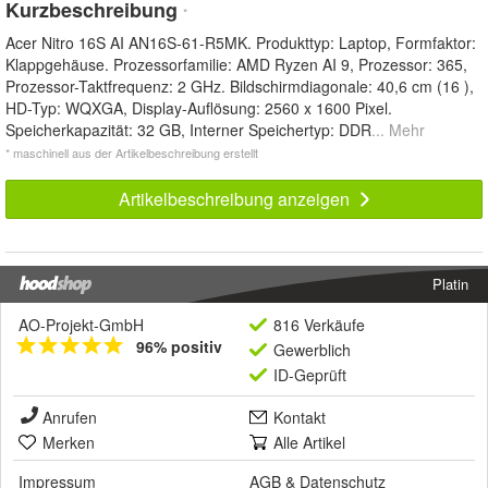
Kurzbeschreibung
*
Acer Nitro 16S AI AN16S-61-R5MK. Produkttyp: Laptop, Formfaktor:
Klappgehäuse. Prozessorfamilie: AMD Ryzen AI 9, Prozessor: 365,
Prozessor-Taktfrequenz: 2 GHz. Bildschirmdiagonale: 40,6 cm (16 ),
HD-Typ: WQXGA, Display-Auflösung: 2560 x 1600 Pixel.
Speicherkapazität: 32 GB, Interner Speichertyp: DDR
... Mehr
* maschinell aus der Artikelbeschreibung erstellt
Artikelbeschreibung anzeigen
Platin
AO-Projekt-GmbH
816 Verkäufe
96% positiv
Gewerblich
ID-Geprüft
Anrufen
Kontakt
Merken
Alle Artikel
Impressum
AGB
&
Datenschutz