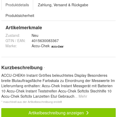
Produktdetails
Zahlung, Versand & Rückgabe
Produktsicherheit
Artikelmerkmale
Zustand:
Neu
GTIN / EAN:
4015630083367
Marke:
Accu-Chek
Kurzbeschreibung
*
ACCU-CHEK® Instant Größes beleuchtetes Display Besonderes
breite Blutauftragsfläche Farbskala zu Einordnung der Messwerte Im
Lieferumfang enthalten: Accu-Chek Instant Messgerät mit Batterien
10 Accu-Chek Instant Teststreifen Accu-Chek Softclix Stechhilfe 10
Accu-Chek Softclix Lanzetten Etui Gebrauch
... Mehr
* maschinell aus der Artikelbeschreibung erstellt
Artikelbeschreibung anzeigen