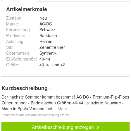
Artikelmerkmale
Zustand:
Neu
Marke:
AC/DC
Farbrichtung
:
Schwarz
Produktart
:
Sandalen
Abteilung
:
Herren
Stil
:
Zehentrenner
Obermaterial
:
Synthetik
EU-Schuhgröße
:
40-44
Größe
:
40, 41 und 42
Kurzbeschreibung
*
Der nächste Sommer kommt bestimmt ! AC DC - Premium-Flip-Flops
Zehentrenner - Badelatschen Größen 40-44 lizenzierte Neuware -
Made in Spain Versand incl.
... Mehr
* maschinell aus der Artikelbeschreibung erstellt
Artikelbeschreibung anzeigen