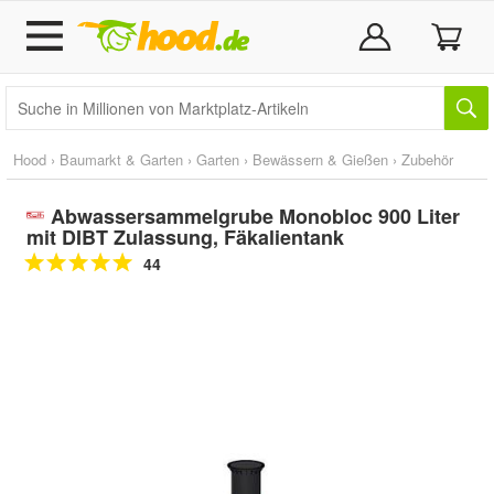
Hood
›
Baumarkt & Garten
›
Garten
›
Bewässern & Gießen
›
Zubehör
Abwassersammelgrube Monobloc 900 Liter
mit DIBT Zulassung, Fäkalientank
44