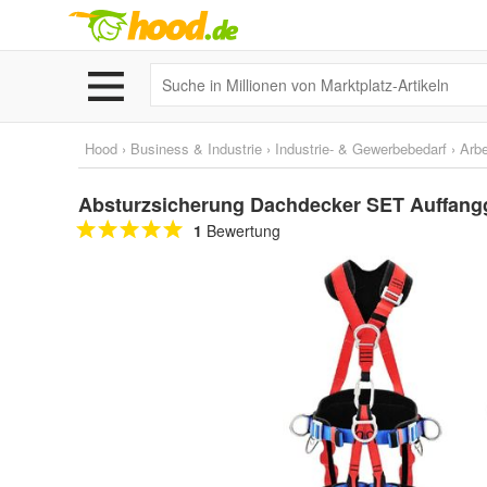
Hood
›
Business & Industrie
›
Industrie- & Gewerbebedarf
›
Arbe
Absturzsicherung Dachdecker SET Auffanggu
1
Bewertung