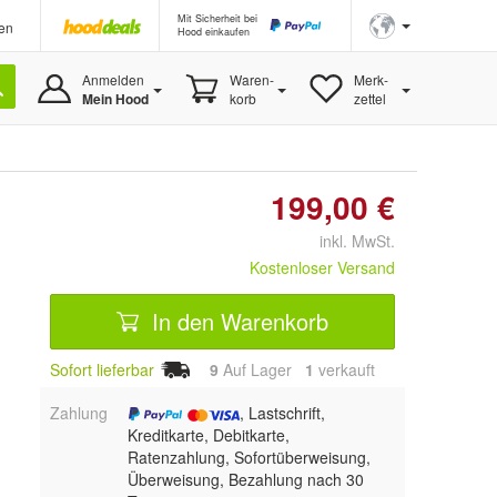
Mit Sicherheit bei
en
Hood einkaufen
Anmelden
Waren-
Merk-
Mein Hood
korb
zettel
199,00 €
inkl. MwSt.
Kostenloser Versand
In den Warenkorb
Sofort lieferbar
9
Auf Lager
1
 verkauft
Zahlung
, Lastschrift,
Kreditkarte, Debitkarte,
Ratenzahlung, Sofortüberweisung,
Überweisung, Bezahlung nach 30