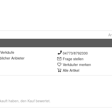
Ar
Verkäufe
04773/8792330
lich
er Anbieter
Frage stellen
Verkäufer merken
Alle Artikel
kauft haben, den Kauf bewertet.