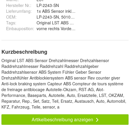
Hersteller Nr.:
LP-2243-SN
Lieferumfang
:
1x ABS Sensor inkl. Klemmbuchse, Fettpäckchen
OEM
:
LP-2243-SN, 5010422021, 50 10 422 021, 04860
Tags
:
Original LST ABS Sensor Drehzahlmesser Drehzahls
Einbauposition
:
vorne rechts Vorderachse
Kurzbeschreibung
Original LST ABS Sensor Drehzahlmesser Drehzahlsensor
Raddrehzahlmesser Raddrehzahl Raddrehzahlgeber
Raddrehzahlsensor ABS System Fühler Geber Sensor
Drehzahlfühler Antiblockiersystem ABS sensor Rev counter giver
Anti-lock braking system Capteur ABS Compteur de tours système
de freinage antiblocage Autoteile-Okzam, RST-AG, Alot-
Performance, Baseparts, Autoteile, Auto, Ersatzteile, LST, OKZAM,
Reparatur, Rep., Set, Satz, Teil, Ersatz, Austausch, Auto, Automobil,
KFZ, Fahrzeug, Teile, sensor, a
Artikelbeschreibung anzeigen