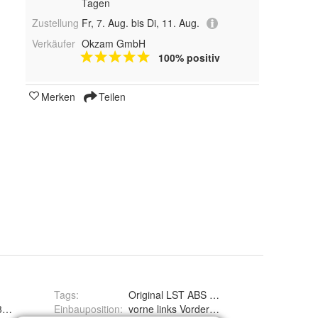
Tagen
Zustellung
Fr, 7. Aug. bis Di, 11. Aug.
Verkäufer
Okzam GmbH
100% positiv
Merken
Teilen
Tags
:
Original LST ABS Sensor Drehzahlmesser D
11, 31119, J5905022, 50538, 06SKV177, 818042138, 20-0316, 50271
Einbauposition
:
vorne links Vorderachse