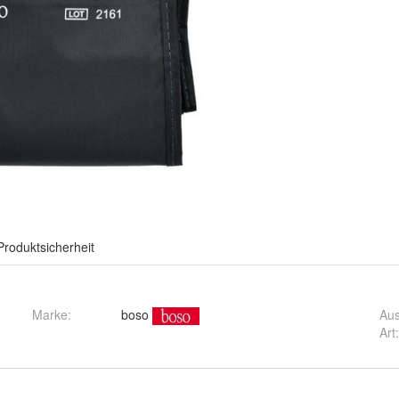
Produktsicherheit
Marke:
boso
Au
Art