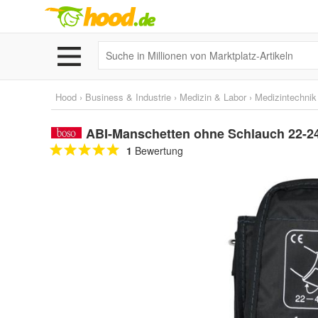
Hood
›
Business & Industrie
›
Medizin & Labor
›
Medizintechnik
ABI-Manschetten ohne Schlauch 22-2
1
Bewertung