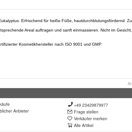
Ar
käufe
+49 23429879977
lich
er Anbieter
Frage stellen
Verkäufer merken
Alle Artikel