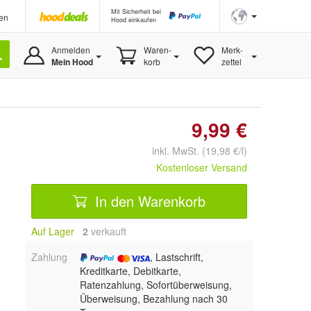
Mit Sicherheit bei
en
Hood einkaufen
Anmelden
Waren-
Merk-
Mein Hood
korb
zettel
9,99 €
inkl. MwSt. (19,98 €/l)
Kostenloser Versand
In den Warenkorb
Auf Lager
2
 verkauft
Zahlung
, Lastschrift,
Kreditkarte, Debitkarte,
Ratenzahlung, Sofortüberweisung,
Überweisung, Bezahlung nach 30