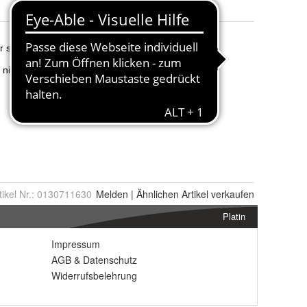
tikel Nr.:
0130711630
Melden
|
Ähnlichen
Artikel verkaufen
Platin
Impressum
AGB
&
Datenschutz
Widerrufsbelehrung