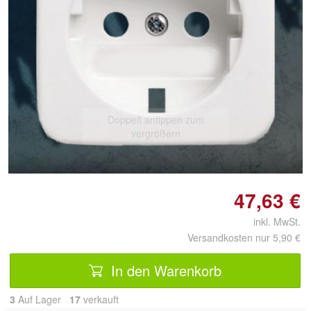
Doppelt antippen zum
vergrößern
47,63 €
inkl. MwSt.
Versandkosten nur 5,90 €
In den Warenkorb
3
Auf Lager
17
 verkauft