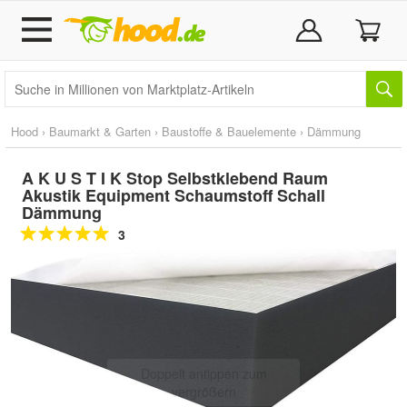
Hood
›
Baumarkt & Garten
›
Baustoffe & Bauelemente
›
Dämmung
A K U S T I K Stop Selbstklebend Raum
Akustik Equipment Schaumstoff Schall
Dämmung
3
Doppelt antippen zum
vergrößern