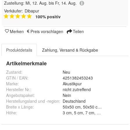
Zustellung:
Mi, 12. Aug. bis Fr, 14. Aug.
Verkäufer:
Dibapur
100% positiv
Merken
Preis vorschlagen
Teilen
Produktdetails
Zahlung, Versand & Rückgabe
Artikelmerkmale
Zustand:
Neu
GTIN / EAN:
4251382453243
Marke:
Akustikpur
Hersteller Nr.:
nicht zutreffend
Angebotspaket
:
Nein
Herstellungsland und -region
:
Deutschland
Breite x Länge
:
Höhe
: