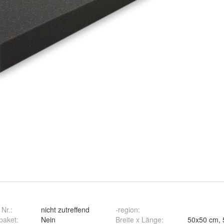
 Nr.:
nicht zutreffend
-region
:
paket
:
Nein
Breite x Länge
: