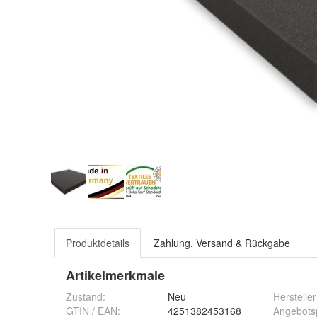
Produktdetails
Zahlung, Versand & Rückgabe
Artikelmerkmale
Zustand:
Neu
Hersteller
GTIN / EAN:
4251382453168
Angebots