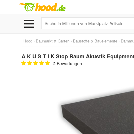
Hood
›
Baumarkt & Garten
›
Baustoffe & Bauelemente
›
Dämmu
A K U S T I K Stop Raum Akustik Equipme
2
Bewertungen