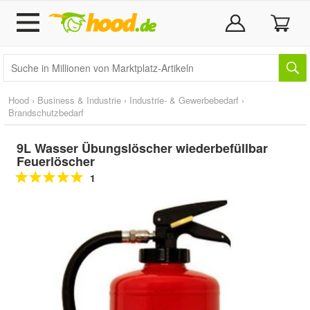
Hood
›
Business & Industrie
›
Industrie- & Gewerbebedarf
›
Brandschutzbedarf
9L Wasser Übungslöscher wiederbefüllbar
Feuerlöscher
1