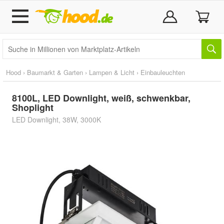
Hood
›
Baumarkt & Garten
›
Lampen & Licht
›
Einbauleuchten
8100L, LED Downlight, weiß, schwenkbar,
Shoplight
LED Downlight, 38W, 3000K