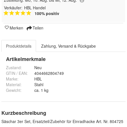
Zustellung:
Mo, 10. Aug. bis Mi, 12. Aug.
Verkäufer:
HBL Handel
100% positiv
Merken
Teilen
Produktdetails
Zahlung, Versand & Rückgabe
Artikelmerkmale
Zustand:
Neu
GTIN / EAN:
4044662804749
Marke:
HBL
Material
:
Stahl
Gewicht
:
ca. 1 kg
Kurzbeschreibung
Säschar 3er Set, Ersatzteil/Zubehör für Einradhacke Art. Nr. 804725