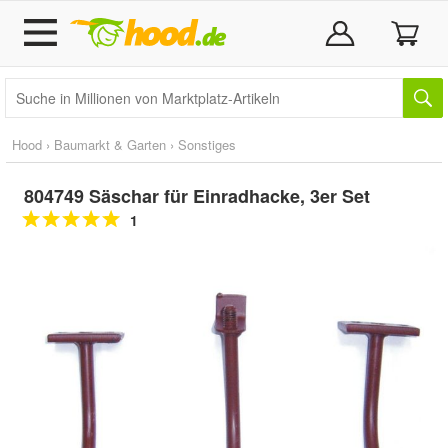
Hood
›
Baumarkt & Garten
›
Sonstiges
804749 Säschar für Einradhacke, 3er Set
1