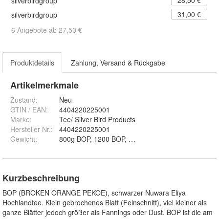
silverbirdgroup
31,00 €
silverbirdgroup
6 Angebote ab 27,50 €
Produktdetails
Zahlung, Versand & Rückgabe
Artikelmerkmale
Zustand:
Neu
GTIN / EAN:
4404220225001
Marke:
Tee/ Silver Bird Products
Hersteller Nr.:
4404220225001
Gewicht
:
800g BOP, 1200 BOP, 1600 BOP und 2000 BOP
Kurzbeschreibung
BOP (BROKEN ORANGE PEKOE), schwarzer Nuwara Eliya
Hochlandtee. Klein gebrochenes Blatt (Feinschnitt), viel kleiner als
ganze Blätter jedoch größer als Fannings oder Dust. BOP ist die am