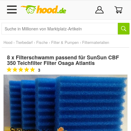
Hood
›
Tierbedarf
›
Fische
›
Filter & Pumpen
›
Filtermaterialien
8 x Filterschwamm passend für SunSun CBF
350 Teichfilter Filter Osaga Atlantis
3