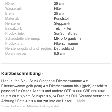
Höhe
:
25 cm
Wasserart
:
Filter
Breite
:
20 cm
Material
:
Kunststoff
Hersteller
:
Steppan®
Einsatzort
:
Teich Filter
Produktlinie
:
SunSun Biotec
Schadstoffentfernung
:
Mikro-Organismen
Produktart
:
Filterschwamm
Herstellungsland und -region
:
Deutschland
Durchmesser
:
8,5 cm
Kurzbeschreibung
*
Hier kaufen Sie 8 Stück Steppan® Filterschwämme 4 x
Filterschwamm gelb (fein) 4 x Filterschwamm blau (grob) geschlitzt
passend für Osaga Atlantis und andere OTF 16000 CBF 350 usw.
22,5 x 20 x 8,5 cm Stückpreis 5,74 Euro mit DHL Versand versichert.
Achtung.! Foto 4 bis 6 nur zur Info die Halter,
... Mehr
* maschinell aus der Artikelbeschreibung erstellt