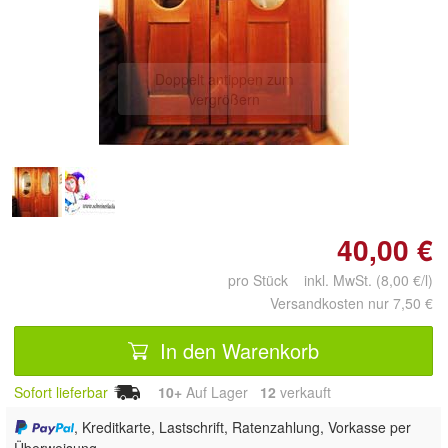
Doppelt antippen zum
vergrößern
40,00 €
pro Stück inkl. MwSt. (8,00 €/l)
Versandkosten nur 7,50 €
In den Warenkorb
Sofort lieferbar
10+
Auf Lager
12
 verkauft
, Kreditkarte, Lastschrift, Ratenzahlung, Vorkasse per