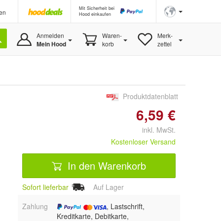
Mit Sicherheit bei
en
Hood einkaufen
Anmelden
Waren-
Merk-
Mein Hood
korb
zettel
Produktdatenblatt
6,59 €
inkl. MwSt.
Kostenloser Versand
In den Warenkorb
Sofort lieferbar
Auf Lager
Zahlung
, Lastschrift,
Kreditkarte, Debitkarte,