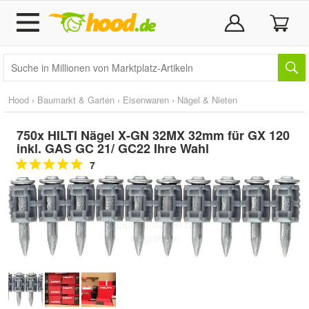
Hood
›
Baumarkt & Garten
›
Eisenwaren
›
Nägel & Nieten
750x HILTI Nägel X-GN 32MX 32mm für GX 120
inkl. GAS GC 21/ GC22 Ihre Wahl
7
Doppelt antippen zum
vergrößern