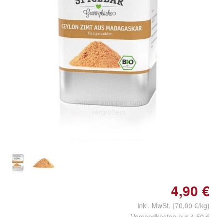
Doppelt antippen zum
vergrößern
4,90 €
inkl. MwSt. (70,00 €/kg)
Versandkosten nur 4,50 €