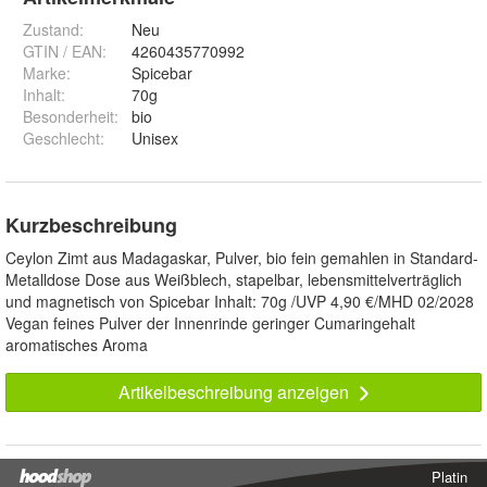
Zustand:
Neu
GTIN / EAN:
4260435770992
Marke:
Spicebar
Inhalt
:
70g
Besonderheit
:
bio
Geschlecht
:
Unisex
Kurzbeschreibung
Ceylon Zimt aus Madagaskar, Pulver, bio fein gemahlen in Standard-
Metalldose Dose aus Weißblech, stapelbar, lebensmittelverträglich
und magnetisch von Spicebar Inhalt: 70g /UVP 4,90 €/MHD 02/2028
Vegan feines Pulver der Innenrinde geringer Cumaringehalt
aromatisches Aroma
Artikelbeschreibung anzeigen
Platin