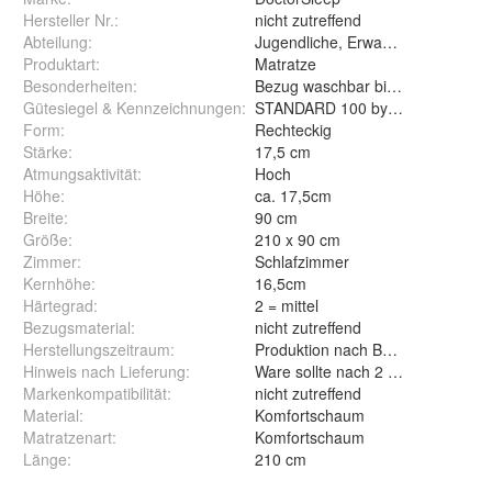
Hersteller Nr.:
nicht zutreffend
Abteilung
:
Jugendliche, Erwachsene
Produktart
:
Matratze
Besonderheiten
:
Bezug waschbar bis 60°C
Gütesiegel & Kennzeichnungen
:
STANDARD 100 by OEKO-TEX
Form
:
Rechteckig
Stärke
:
17,5 cm
Atmungsaktivität
:
Hoch
Höhe
:
ca. 17,5cm
Breite
:
90 cm
Größe
:
210 x 90 cm
Zimmer
:
Schlafzimmer
Kernhöhe
:
16,5cm
Härtegrad
:
2 = mittel
Bezugsmaterial
:
nicht zutreffend
Herstellungszeitraum
:
Produktion nach Bestellung
Hinweis nach Lieferung
:
Ware sollte nach 2 Tagen ausgep
Markenkompatibilität
:
nicht zutreffend
Material
:
Komfortschaum
Matratzenart
:
Komfortschaum
Länge
:
210 cm