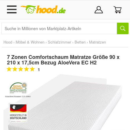
Hood
›
Möbel & Wohnen
›
Schlafzimmer
›
Betten
›
Matratzen
7 Zonen Comfortschaum Matratze Größe 90 x
210 x 17,5cm Bezug AloeVera EC H2
1