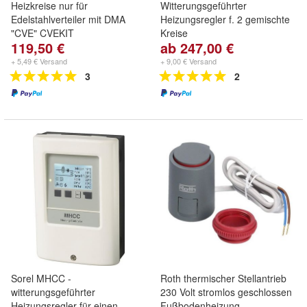
Heizkreise nur für
Witterungsgeführter
Edelstahlverteiler mit DMA
Heizungsregler f. 2 gemischte
"CVE" CVEKIT
Kreise
119,50 €
ab 247,00 €
+ 5,49 € Versand
+ 9,00 € Versand
3
2
Sorel MHCC -
Roth thermischer Stellantrieb
witterungsgeführter
230 Volt stromlos geschlossen
Heizungsregler für einen
Fußbodenheizung