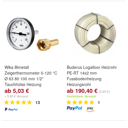
Wika Bimetall
Buderus Logafloor Heizrohr
Zeigerthermometer 0-120 °C
PE-RT 14x2 mm
Ø 63 80 100 mm 1/2"
Fussbodenheizung
Tauchhülse Heizung
Heizungsrohr
ab 5,03 €
ab 190,40 €
(0,95 €/)
+ 5,90 € Versand
Kostenloser Versand
13
1