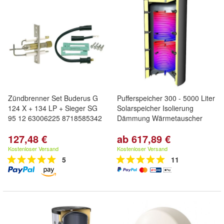
Zündbrenner Set Buderus G
Pufferspeicher 300 - 5000 Liter
124 X + 134 LP + Sieger SG
Solarspeicher Isolierung
95 12 63006225 8718585342
Dämmung Wärmetauscher
127,48 €
ab 617,89 €
Kostenloser Versand
Kostenloser Versand
5
11