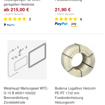
geregelten Heizkreis
ab 215,00 €
21,90 €
+ 9,00 € Versand
+ 4,90 € Versand
2
8
Weishaupt Wartungsset WTC-
Buderus Logafloor Heizrohr
G 15 B 48301100222
PE-RT 17x2 mm
Brennerdichtung
Fussbodenheizung
Zündelektrode
Heizungsrohr