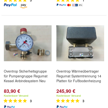
3
1
Oventrop Sicherheitsgruppe
Oventrop Wärmeübertrager
für Pumpengruppe Regumat
Regumat Systemtrennung 14
Kessel Anbindesystem Neu
Platten für Fußbodenheizung
83,90 €
245,90 €
Kostenloser Versand
Kostenloser Versand
3
3