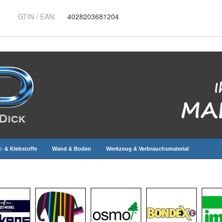
GTIN / EAN:
4028203681204