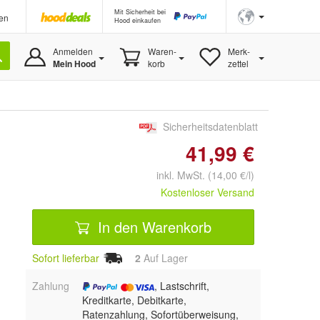
Mit Sicherheit bei
en
Hood einkaufen
Anmelden
Waren-
Merk-
Mein Hood
korb
zettel
Sicherheitsdatenblatt
41,99 €
inkl. MwSt. (14,00 €/l)
Kostenloser Versand
In den Warenkorb
Sofort lieferbar
2
Auf Lager
Zahlung
, Lastschrift,
Kreditkarte, Debitkarte,
Ratenzahlung, Sofortüberweisung,