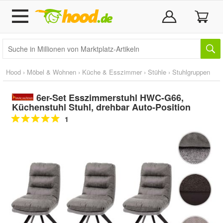
Hood
›
Möbel & Wohnen
›
Küche & Esszimmer
›
Stühle
›
Stuhlgruppen
6er-Set Esszimmerstuhl HWC-G66,
Küchenstuhl Stuhl, drehbar Auto-Position
1