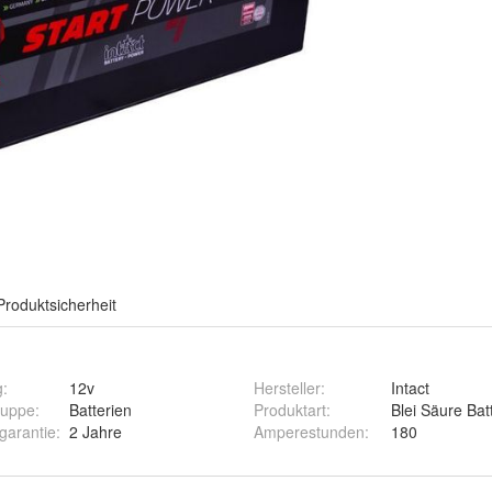
Produktsicherheit
g
:
12v
Hersteller
:
Intact
ruppe
:
Batterien
Produktart
:
Blei Säure Bat
rgarantie
:
2 Jahre
Amperestunden
:
180