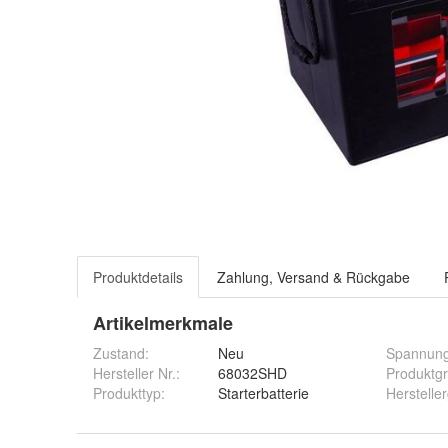
Produktdetails
Zahlung, Versand & Rückgabe
Artikelmerkmale
Zustand:
Neu
Spannun
Hersteller Nr.:
68032SHD
Produktg
Produkttyp
:
Starterbatterie
Herstelle