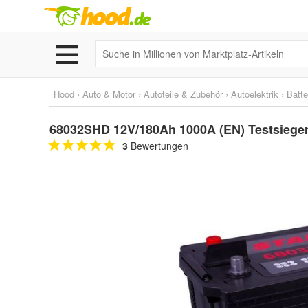
Hood
›
Auto & Motor
›
Autoteile & Zubehör
›
Autoelektrik
›
Batte
68032SHD 12V/180Ah 1000A (EN) Testsiege
3
Bewertungen