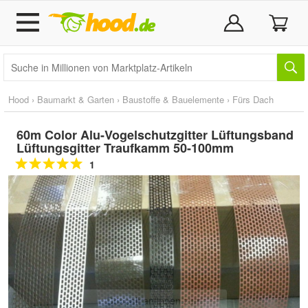
Hood
›
Baumarkt & Garten
›
Baustoffe & Bauelemente
›
Fürs Dach
60m Color Alu-Vogelschutzgitter Lüftungsband
Lüftungsgitter Traufkamm 50-100mm
1
Doppelt antippen zum