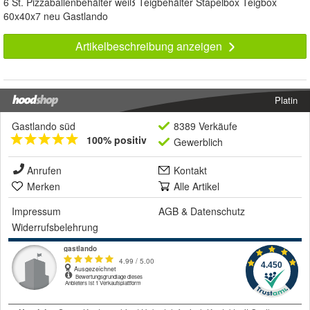
6 St. Pizzaballenbehälter weiß Teigbehälter Stapelbox Teigbox
60x40x7 neu Gastlando
Artikelbeschreibung anzeigen
Platin
Gastlando süd
8389 Verkäufe
100% positiv
Gewerblich
Anrufen
Kontakt
Merken
Alle Artikel
Impressum
AGB
&
Datenschutz
Widerrufsbelehrung