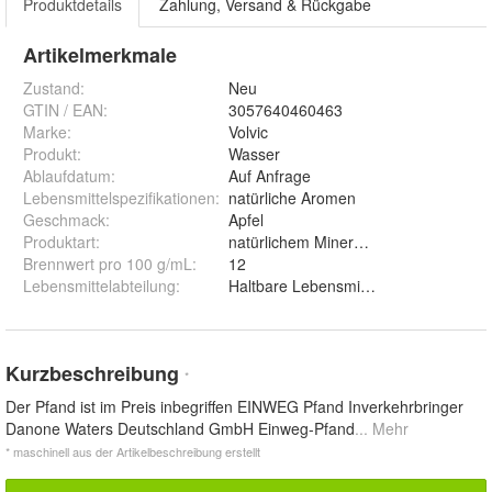
Produktdetails
Zahlung, Versand & Rückgabe
Artikelmerkmale
Zustand:
Neu
GTIN / EAN:
3057640460463
Marke:
Volvic
Produkt
:
Wasser
Ablaufdatum
:
Auf Anfrage
Lebensmittelspezifikationen
:
natürliche Aromen
Geschmack
:
Apfel
Produktart
:
natürlichem Mineralwasser mit gesc
Brennwert pro 100 g/mL
:
12
Lebensmittelabteilung
:
Haltbare Lebensmittel
Kurzbeschreibung
*
Der Pfand ist im Preis inbegriffen EINWEG Pfand Inverkehrbringer
Danone Waters Deutschland GmbH Einweg-Pfand
... Mehr
* maschinell aus der Artikelbeschreibung erstellt