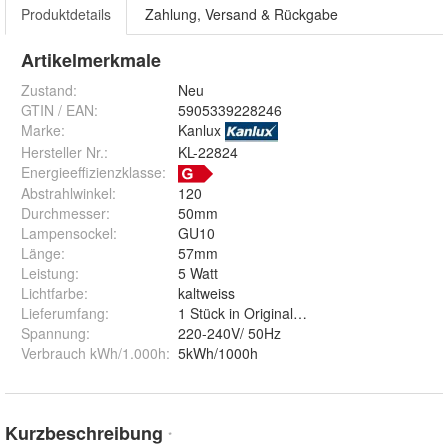
Produktdetails
Zahlung, Versand & Rückgabe
Artikelmerkmale
Zustand:
Neu
GTIN / EAN:
5905339228246
Marke:
Kanlux
Hersteller Nr.:
KL-22824
Energieeffizienzklasse:
Abstrahlwinkel
:
120
Durchmesser
:
50mm
Lampensockel
:
GU10
Länge
:
57mm
Leistung
:
5 Watt
Lichtfarbe
:
kaltweiss
Lieferumfang
:
1 Stück in Originalverpackung
Spannung
:
220-240V/ 50Hz
Verbrauch kWh/1.000h
:
5kWh/1000h
Kurzbeschreibung
*