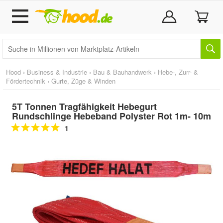
Hood
›
Business & Industrie
›
Bau & Bauhandwerk
›
Hebe-, Zurr- &
Fördertechnik
›
Gurte, Züge & Winden
5T Tonnen Tragfähigkeit Hebegurt
Rundschlinge Hebeband Polyster Rot 1m- 10m
1