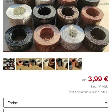
Doppelt antippen zum
vergrößern
3,99 €
ab
inkl. MwSt.
Versandkosten nur 5,90 €