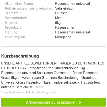
Allgemeiner Name
:
Rasensamen universal
Kultivierungsschwierigkeitsgrad
:
Sehr einfach
Jahreszeit
:
Frühling
Wasserbedarf
:
Mittel
Gewicht
:
5kg
Produktart
:
Rasensamen
Gattung
:
Rasensamen universal
Lebenszyklus
:
Mehrjährig
Kurzbeschreibung
*
UNSERE ARTIKEL BEWERTUNGEN FRAGEN ZU DEN FAVORITEN
STRORES EBAY Fotogallerie Produktbeschreibung 5kg
Rasensamen universal Spielrasen Grassamen Rasen Rasensaat
Grass 5kg universal rasen Graminea Beschreibung : Graminea
Universal Grass Rasentyp: Rasen, universell Zweck: Hausgärten,
nutzbare Bereiche V
... Mehr
* maschinell aus der Artikelbeschreibung erstellt
Artikelbeschreibung anzeigen