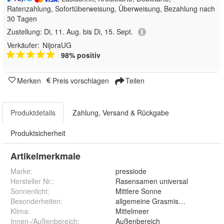
Ratenzahlung, Sofortüberweisung, Überweisung, Bezahlung nach
30 Tagen
Zustellung:
Di, 11. Aug. bis Di, 15. Sept.
Verkäufer:
NijoraUG
98% positiv
Merken
Preis vorschlagen
Teilen
Produktdetails
Zahlung, Versand & Rückgabe
Produktsicherheit
Artikelmerkmale
Marke:
pressiode
Hersteller Nr.:
Rasensamen universal
Sonnenlicht
:
Mittlere Sonne
Besonderheiten
:
allgemeine Grasmischung
Klima
:
Mittelmeer
Innen-/Außenbereich
:
Außenbereich