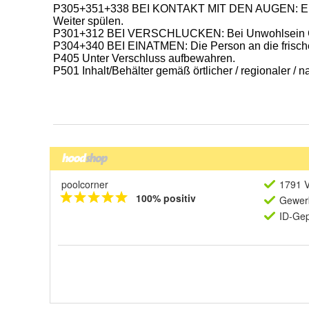
poolcorner
1791 V
100% positiv
Gewerb
ID-Gep