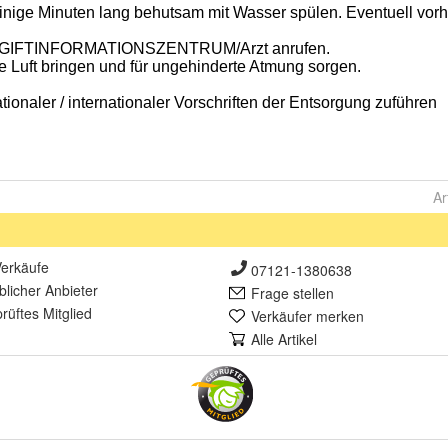
Ar
erkäufe
07121-1380638
lich
er Anbieter
Frage stellen
rüft
es Mitglied
Verkäufer merken
Alle Artikel