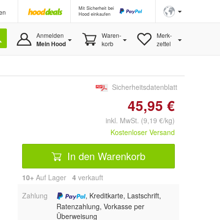
Mit Sicherheit bei
en
Hood einkaufen
Anmelden
Waren-
Merk-
Mein Hood
korb
zettel
Sicherheitsdatenblatt
45,95 €
inkl. MwSt. (9,19 €/kg)
Kostenloser Versand
In den Warenkorb
10+
Auf Lager
4
 verkauft
Zahlung
, Kreditkarte, Lastschrift,
Ratenzahlung, Vorkasse per
Überweisung