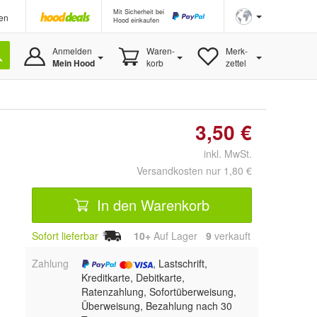
Mit Sicherheit bei
en
Hood einkaufen
Anmelden
Waren-
Merk-
Mein Hood
korb
zettel
3,50 €
inkl. MwSt.
Versandkosten nur 1,80 €
In den Warenkorb
Sofort lieferbar
10+
Auf Lager
9
 verkauft
Zahlung
, Lastschrift,
Kreditkarte, Debitkarte,
Ratenzahlung, Sofortüberweisung,
Überweisung, Bezahlung nach 30