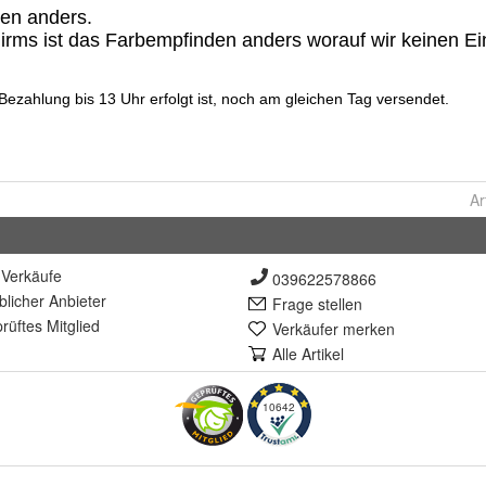
Ar
Verkäufe
039622578866
lich
er Anbieter
Frage stellen
rüft
es Mitglied
Verkäufer merken
Alle Artikel
10642