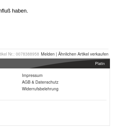
tikel Nr.:
0078388958
Melden
|
Ähnlichen
Artikel verkaufen
Platin
Impressum
AGB
&
Datenschutz
Widerrufsbelehrung