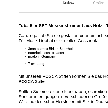
Krukow
Größe
: