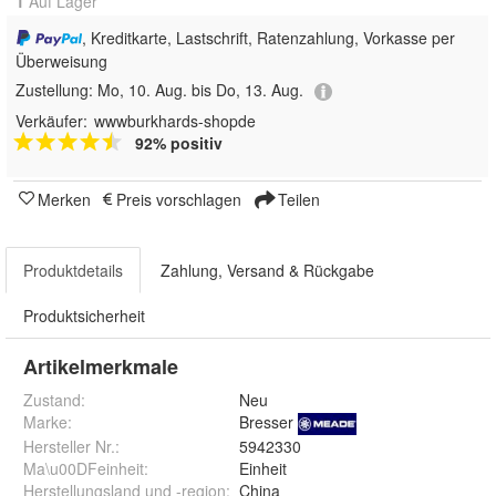
1
Auf Lager
, Kreditkarte, Lastschrift, Ratenzahlung, Vorkasse per
Überweisung
Zustellung:
Mo, 10. Aug. bis Do, 13. Aug.
Verkäufer:
wwwburkhards-shopde
92% positiv
Merken
Preis vorschlagen
Teilen
Produktdetails
Zahlung, Versand & Rückgabe
Produktsicherheit
Artikelmerkmale
Zustand:
Neu
Marke:
Bresser
Hersteller Nr.:
5942330
Ma\u00DFeinheit
:
Einheit
Herstellungsland und -region
:
China