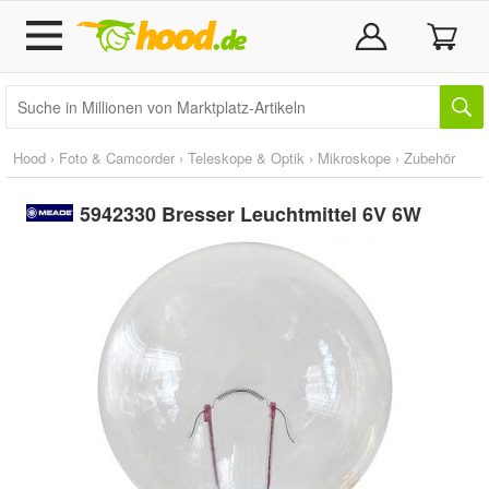
Hood
›
Foto & Camcorder
›
Teleskope & Optik
›
Mikroskope
›
Zubehör
5942330 Bresser Leuchtmittel 6V 6W