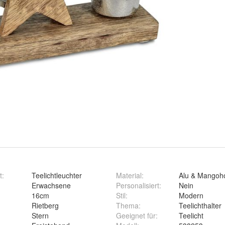
t
:
Teelichtleuchter
Material
:
Alu & Mangoh
:
Erwachsene
Personalisiert
:
Nein
16cm
Stil
:
Modern
Rietberg
Thema
:
Teelichthalter
Stern
Geeignet für
:
Teelicht