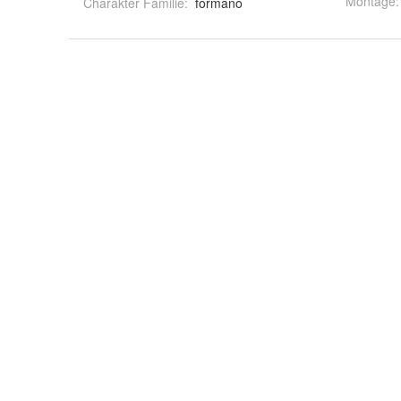
Montage
:
Charakter Familie
:
formano