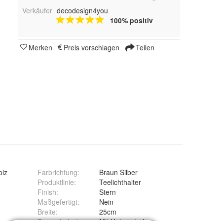
Verkäufer
decodesign4you
100% positiv
Merken
Preis vorschlagen
Teilen
olz
Farbrichtung
:
Braun Silber
Produktlinie
:
Teelichthalter
Finish
:
Stern
Maßgefertigt
:
Nein
Breite
:
25cm