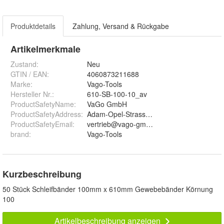
Produktdetails
Zahlung, Versand & Rückgabe
Artikelmerkmale
Zustand:
Neu
GTIN / EAN:
4060873211688
Marke:
Vago-Tools
Hersteller Nr.:
610-SB-100-10_av
ProductSafetyName
:
VaGo GmbH
ProductSafetyAddress
:
Adam-Opel-Strasse 10, 60386 Frankfurt a
ProductSafetyEmail
:
vertrieb@vago-gmbh.de
brand
:
Vago-Tools
Kurzbeschreibung
50 Stück Schleifbänder 100mm x 610mm Gewebebänder Körnung
100
Artikelbeschreibung anzeigen