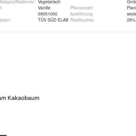
telspezifikationen
:
Vegetarisch
Gm
t
:
Vanille
Pflanzenart
:
Plani
09051000
Ausführung
:
wede
lysen
:
TÜV SÜD ELAB
Restfeuchte
:
28%