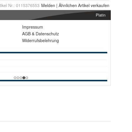
tikel Nr.:
0115376553
Melden
|
Ähnlichen
Artikel verkaufen
Platin
Impressum
AGB
&
Datenschutz
Widerrufsbelehrung