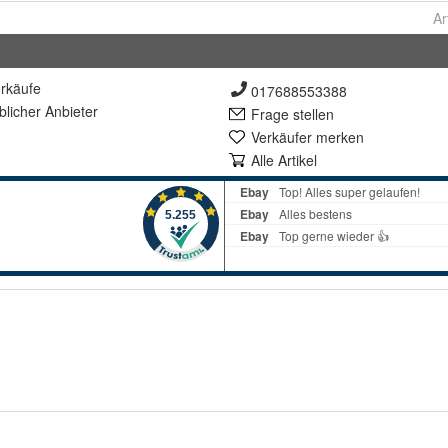
Ar
rkäufe
017688553388
lich
er Anbieter
Frage stellen
Verkäufer merken
Alle Artikel