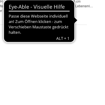
bH
Schoten länge
:
14 bis 16 cm
folia
Lebensmittelabteilung
:
Haltbare Lebensmittel
r gemahlen noch sonst zerkleinert
Ablaufdatum
:
11.2026