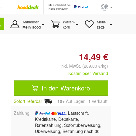
Mit Sicherheit bei
en
Hood einkaufen
Anmelden
Waren-
Merk-
Mein Hood
korb
zettel
14,49 €
inkl. MwSt. (289,80 €/kg)
Kostenloser Versand
In den Warenkorb
Sofort lieferbar
10+
Auf Lager
1
 verkauft
Zahlung
, Lastschrift,
Kreditkarte, Debitkarte,
Ratenzahlung, Sofortüberweisung,
Überweisung, Bezahlung nach 30