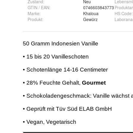
Zustand:
Neu
Lebensmit
GTIN / EAN:
0746603843773
Produktar
Marke:
Khaloua
HS Code
:
Produkt
:
Gewürz
Laborana