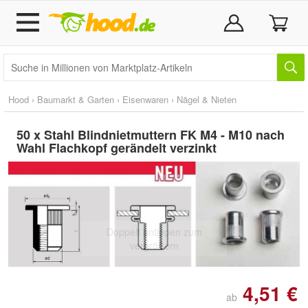
Hood
›
Baumarkt & Garten
›
Eisenwaren
›
Nägel & Nieten
50 x Stahl Blindnietmuttern FK M4 - M10 nach
Wahl Flachkopf gerändelt verzinkt
Doppelt antippen zum
vergrößern
4,51 €
ab