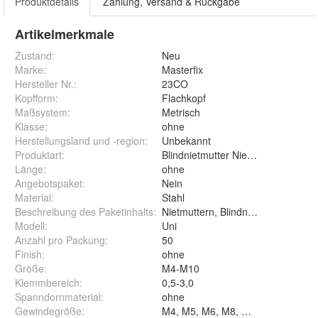
Produktdetails
Zahlung, Versand & Rückgabe
Artikelmerkmale
Zustand:
Neu
Marke:
Masterfix
Hersteller Nr.:
23CO
Kopfform
:
Flachkopf
Maßsystem
:
Metrisch
Klasse
:
ohne
Herstellungsland und -region
:
Unbekannt
Produktart
:
Blindnietmutter Nietmutter Einniet
Länge
:
ohne
Angebotspaket
:
Nein
Material
:
Stahl
Beschreibung des Paketinhalts
:
Nietmuttern, Blindnietmuttern, Ein
Modell
:
Uni
Anzahl pro Packung
:
50
Finish
:
ohne
Größe
:
M4-M10
Klemmbereich
:
0,5-3,0
Spanndornmaterial
:
ohne
Gewindegröße
: