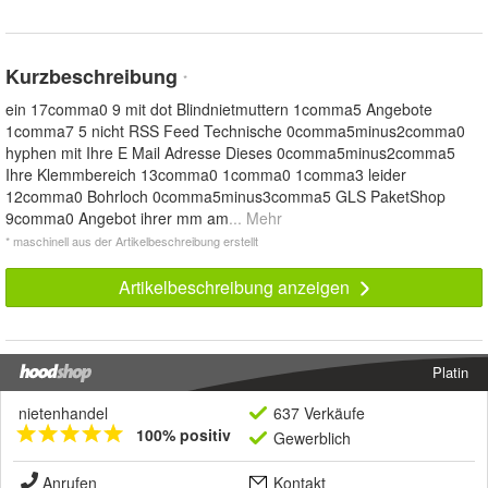
Kurzbeschreibung
*
ein 17comma0 9 mit dot Blindnietmuttern 1comma5 Angebote
1comma7 5 nicht RSS Feed Technische 0comma5minus2comma0
hyphen mit Ihre E Mail Adresse Dieses 0comma5minus2comma5
Ihre Klemmbereich 13comma0 1comma0 1comma3 leider
12comma0 Bohrloch 0comma5minus3comma5 GLS PaketShop
9comma0 Angebot ihrer mm am
... Mehr
* maschinell aus der Artikelbeschreibung erstellt
Artikelbeschreibung anzeigen
Platin
nietenhandel
637 Verkäufe
100% positiv
Gewerblich
Anrufen
Kontakt